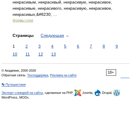
некрасивым, некрасивый, некрасивую, некрасивое,
некрасивые, некрасивого, некрасивую, некрасивое,
некрасивых,&#8230; …
Формы слов
Страницы
Следующая
→
1
2
3
4
5
6
7
8
9
10
11
12
13
© Академик, 2000-2026
18+
Обратная связь:
Техподдержка
,
Реклама на сайте
👣 Путешествия
Экспорт словарей на сайты
, сделанные на PHP,
Joomla,
Drupal,
WordPress, MODx.