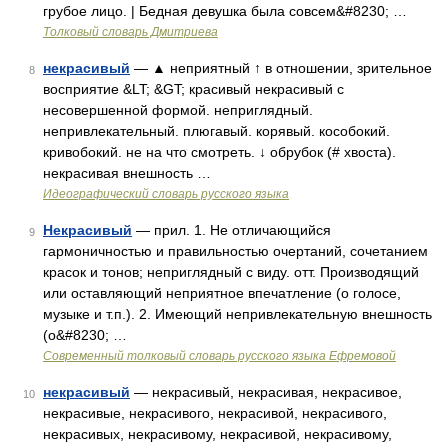
грубое лицо. | Бедная девушка была совсем&#8230; …
Толковый словарь Дмитриева
некрасивый
— ▲ неприятный ↑ в отношении, зрительное
8
восприятие &LT; &GT; красивый некрасивый с
несовершенной формой. неприглядный.
непривлекательный. плюгавый. корявый. кособокий.
кривобокий. не на что смотреть. ↓ обрубок (# хвоста).
некрасивая внешность …
Идеографический словарь русского языка
Некрасивый
— прил. 1. Не отличающийся
9
гармоничностью и правильностью очертаний, сочетанием
красок и тонов; неприглядный с виду. отт. Производящий
или оставляющий неприятное впечатление (о голосе,
музыке и т.п.). 2. Имеющий непривлекательную внешность
(о&#8230; …
Современный толковый словарь русского языка Ефремовой
некрасивый
— некрасивый, некрасивая, некрасивое,
10
некрасивые, некрасивого, некрасивой, некрасивого,
некрасивых, некрасивому, некрасивой, некрасивому,