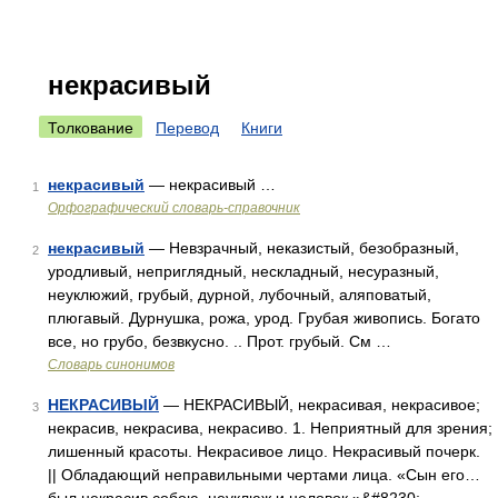
некрасивый
Толкование
Перевод
Книги
некрасивый
— некрасивый …
1
Орфографический словарь-справочник
некрасивый
— Невзрачный, неказистый, безобразный,
2
уродливый, неприглядный, нескладный, несуразный,
неуклюжий, грубый, дурной, лубочный, аляповатый,
плюгавый. Дурнушка, рожа, урод. Грубая живопись. Богато
все, но грубо, безвкусно. .. Прот. грубый. См …
Словарь синонимов
НЕКРАСИВЫЙ
— НЕКРАСИВЫЙ, некрасивая, некрасивое;
3
некрасив, некрасива, некрасиво. 1. Неприятный для зрения;
лишенный красоты. Некрасивое лицо. Некрасивый почерк.
|| Обладающий неправильными чертами лица. «Сын его…