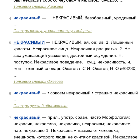
был некрасив собою, неуклюж и неловок.»&#8230; …
Толковый словарь Ушакова
некрасивый
— НЕКРАСИВЫЙ, безобразный, уродливый
4
…
Словарь-тезаурус синонимов русской речи
НЕКРАСИВЫЙ
— НЕКРАСИВЫЙ, ая, ое; ив. 1. Лишённый
5
красоты. Некрасивое лицо. Некрасивая расцветка. 2. Не
заслуживающий уважения, достойный осуждения. Н.
поступок. Некрасивое поведение. | сущ. некрасивость, и,
жен. Толковый словарь Ожегова. С.И. Ожегов, Н.Ю.&#8230;
…
Толковый словарь Ожегова
некрасивый
— • совсем некрасивый • страшно некрасивый
6
…
Словарь русской идиоматики
некрасивый
— прил., употр. сравн. часто Морфология:
7
некрасив, некрасива, некрасиво, некрасивы; некрасивее;
нар. некрасиво 1. Некрасивым называют человека,
внешность которого люди не считают красивой. Некрасивое